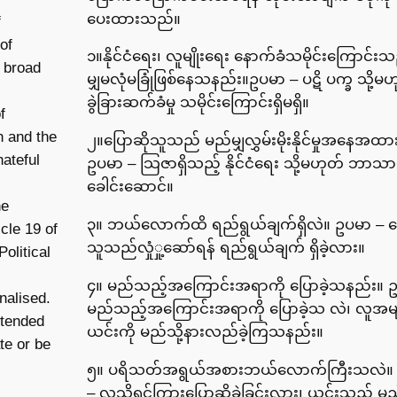
ပေးထားသည်။
f
of
၁။နိုင်ငံရေး၊ လူမျိုးရေး နောက်ခံသမိုင်းကြောင်း
 broad
မျှမလုံမခြုံဖြစ်နေသနည်း။ဥပမာ – ပဋိ ပက္ခ သို့မဟ
ခွဲခြားဆက်ခံမှု သမိုင်းကြောင်းရှိမရှိ။
f
n and the
၂။ပြောဆိုသူသည် မည်မျှလွှမ်းမိုးနိုင်မှုအနေအထား
ateful
ဥပမာ – သြဇာရှိသည့် နိုင်ငံရေး သို့မဟုတ် ဘာသ
ခေါင်းဆောင်။
he
၃။ ဘယ်လောက်ထိ ရည်ရွယ်ချက်ရှိလဲ။ ဥပမာ – ပြ
icle 19 of
သူသည်လှုံှု့ဆော်ရန် ရည်ရွယ်ချက် ရှိခဲ့လား။
olitical
၄။ မည်သည့်အကြောင်းအရာကို ပြောခဲ့သနည်း။ 
nalised.
မည်သည့်အကြောင်းအရာကို ပြောခဲ့သ လဲ၊ လူအမျ
ntended
ယင်းကို မည်သို့နားလည်ခဲ့ကြသနည်း။
ate or be
၅။ ပရိသတ်အရွယ်အစားဘယ်လောက်ကြီးသလဲ။
– လူသိရှင်ကြားပြောဆိုခဲ့ခြင်းလား၊ ယင်းသည် မည်