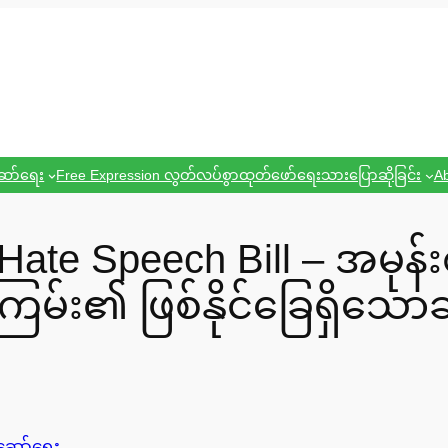
ဆော်ရေး
Free Expression လွတ်လပ်စွာထုတ်ဖော်ရေးသားပြောဆိုခြင်း
Ab
t Hate Speech Bill – အမု
း၏ ဖြစ်နိုင်ခြေရှိသောဆို
့ဆော်ရေး