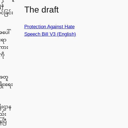
ရန်
The draft
်ခြင်း
Protection Against Hate
အပေါ်
Speech Bill V3 (English)
ေးရာ
စကား
ကို
ာအတူ
ြိုးရေး
ီးဌာန
ည်း
ေပြီ