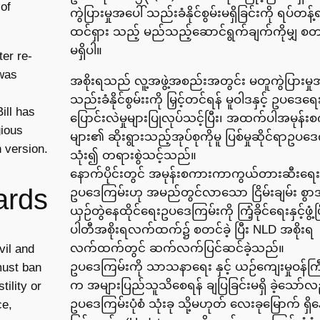
of
ကွဲပြားမှုအပေါ် သည်းခံနိုင်စွမ်းမရှိခြင်းကို ရပ်တန့်
ထင်ရှား သည့် မည်သည့်ဆောင်ရွက်ချက်ကိုမျှ စတင
မရှိပါ။
ter re-
 was
အစိုးရသည် လူ့အဖွဲ့အစည်းအတွင်း မတူကွဲပြားမှု
သည်းခံနိုင်စွမ်းးကို မြှင့်တင်ရန် မူဝါဒနှင့် ဥပဒေရ
ill has
ပြောင်းလဲမှုများပြုလုပ်သင့်ပြီး၊ အထက်ပါအမုန်း
gious
များ၏ ဆိုးရွားသည့်အုပ်စုကိုမူ ပြစ်မှုဆိုင်ရာဥပဒေ
h version.
သုံး၍ တရားစွဲသင့်သည်။
နောက်ပိုင်းတွင် အမုန်းစကားကာကွယ်တားဆီးရေး
ards
ဥပဒေကြမ်းဟု အမည်တွင်လာသော ငြိမ်းချမ်း စွ
ယှဉ်တွဲနေထိုင်ရေးဥပဒေကြမ်းကို ကြံ့ခိုင်ရေးနှင့်ဖွံ့ဖ
ပါတီအစိုးရလက်ထက်၌ စတင်ခဲ့ ပြီး NLD အစိုးရ
လက်ထက်တွင် ဆက်လက်ပြင်ဆင်ခဲ့သည်။
vil and
ဥပဒေကြမ်းကို သာသနာရေး နှင့် ယဉ်ကျေးမှုဝန်ကြ
must ban
က အများပြည်သူသိစေရန် ချပြခြင်းမရှိ ခဲ့သော်လ
tility or
ဥပဒေကြမ်းပုံစံ သုံးခု သို့မဟုတ် လေးခုမြောက် ရှိန
ce,