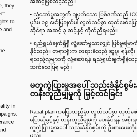
အဆင့်ဖြစ်သင့်သည်။
e, they
ect
• လှုံ့ဆော်မှုအတွက် ချမှတ်သော ပြစ်ဒဏ်သည် 
ghts to
ပုဒ်မ ၁၉ ဖော်ပြချက်ပါ လွတ်လပ်စွာ ထုတ်ဖော်ပြောဆ
ce and
ဆိုင်ရာ အဆင့် ၃ ဆင့်နှင့် ကိုက်ညီရမည်။
• ရည်ရွယ်ချက်ရှိရှိ လှုံ့ဆော်မှုသာလျှင် ပြစ်မှုမြောက
he
နိုင်သည်။ တရားရုံးက တရားခံသည် ဆူပူ၊ ရန်လို၊ ခွ
ရသည့်လူများကို လှုံ့ဆော်ရန် ရည်ရွယ်ချက်ရှိခဲ့သ
သက်သေပြရ မည်။
မတူကွဲပြားမှုအပေါ် သည်းခံနိုင်စွမ်းနှ
တန်းတူညီမျှမှုကို မြှင့်တင်ခြင်း
lity in
Rabat plan ကပြောသည်မှာ လွတ်လပ်စွာ ထုတ်ဖော
mpaigns.
ပြောဆိုခွင့်နှင့် တန်းတူညီမျှမှုကို ပေးနိုင်ရန် အစိ
erance
တူကွဲပြားမှုအပေါ် သည်းခံနိုင်စွမ်းကို ဦးစားပေးတိုးမ
and
မည်။