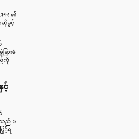
ICCPR ၏
ိုခွင့်
်
ဲခြားခံ
ည်ကို
င့်
်
ုးရသည် မ
ြှင့်ရ