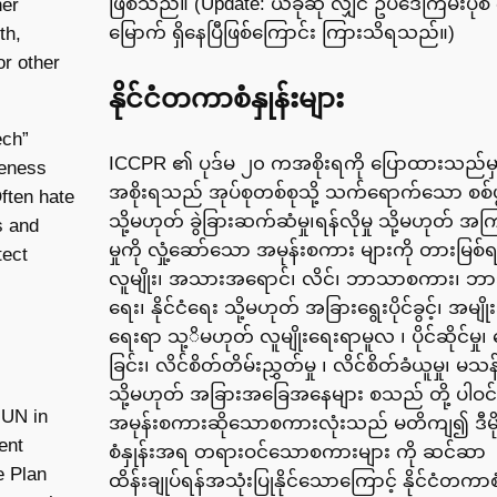
ဖြစ်သည်။ (Update: ယခုဆို လျှင် ဥပဒေကြမ်းပုံစံ 
her
မြောက် ရှိနေပြီဖြစ်ကြောင်း ကြားသိရသည်။)
th,
or other
နိုင်ငံတကာစံနှုန်းများ
ech”
ICCPR ၏ ပုဒ်မ ၂၀ ကအစိုးရကို ပြောထားသည်မ
ueness
အစိုးရသည် အုပ်စုတစ်စုသို့ သက်ရောက်သော စစ်ပွ
ften hate
သို့မဟုတ် ခွဲခြားဆက်ဆံမှု၊ရန်လိုမှု သို့မဟုတ် အ
s and
မှုကို လှုံ့ဆော်သော အမုန်းစကား များကို တားမြစ
tect
လူမျိုး၊ အသားအရောင်၊ လိင်၊ ဘာသာစကား၊ ဘ
ရေး၊ နိုင်ငံရေး သို့မဟုတ် အခြားရွေးပိုင်ခွင့်၊ အမျိ
ရေးရာ သု့ိမဟုတ် လူမျိုးရေးရာမူလ ၊ ပိုင်ဆိုင်မှု၊ မ
ခြင်း၊ လိင်စိတ်တိမ်းညွှတ်မှု ၊ လိင်စိတ်ခံယူမှု၊ မသန်
သို့မဟုတ် အခြားအခြေအနေများ စသည် တို့ ပါဝ
 UN in
အမုန်းစကားဆိုသောစကားလုံးသည် မတိကျ၍ ဒီမိ
ent
စံနှုန်းအရ တရားဝင်သောစကားများ ကို ဆင်ဆာ
e Plan
ထိန်းချုပ်ရန်အသုံးပြုနိုင်သောကြောင့် နိုင်ငံတကာစံ