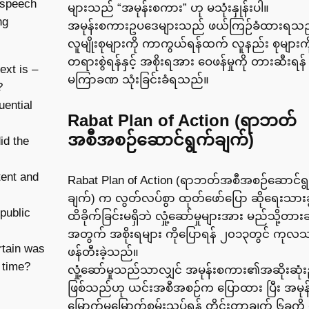
 speech
များသည် “အမုန်းစကား” ဟု မသုံးနှုန်းပါ။
ng
အမုန်းစကားဥပဒေများသည် ဖယ်ကြဉ်ခံထားရသည
လူမျိုးစုများကို ကာကွယ်ရန်ထက် လူနည်း စုများကိ
တရားစွဲရန်နှင့် အစိုးရအား ဝေဖန်မှုကို တားဆီးရန်
ext is –
မကြာခဏ သုံးခြင်းခံရသည်။
?
uential
Rabat Plan of Action (ရာဘတ်
အစီအစဉ်ဆောင်ရွက်ချက်)
id the
tent and
Rabat Plan of Action (ရာဘတ်အစီအစဉ်ဆောင်ရ
ချက်) က လွတ်လပ်စွာ ထုတ်ဖော်ပြော ဆိုရေးသားခွင
public
ထိခိုက်ခြင်းမရှိဘဲ လှုံ့ဆော်မှုများအား မည်သို့တား
အတွက် အစိုးရများ ကိုပြောရန် ၂၀၁၃တွင် ကုလ
rtain was
ဖန်တီးခဲ့သည်။
t time?
လှုံ့ဆော်မှုသည်သာလျှင် အမုန်းစကား၏အဆိုးဆုံ
ဖြစ်သည်ဟု ယင်းအစီအစဉ်က ပြောထား ပြီး အမု
မြောက်မမြောက်စမ်းသပ်ရန် တိုင်းတာချက် ၆ခုကို 