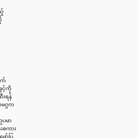
့်
ု
ွက်
့်ကို
ဆီးရန်
သမဂ္ဂက
းဥပမာ
န်းစကား
ဖော်ပြ