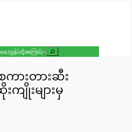
Search
out ကျွန်ုပ်တို့အကြောင်း
န်းစကားတားဆီး
းကျိုးများမှ