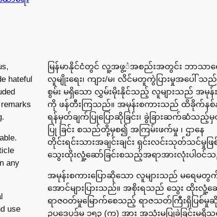
us,
မြန်မာနိုင်ငံတွင် လူ့အဖွ့ဲအစည်းအတွင်း ဘာသာရ
e hateful
လူမျိုးရေး၊ ကျား/မ၊ လိင်မတူကွဲပြားမှုအပေါ် သည်းခ
uded
စွမ်း မရှိသော လွှမ်းမိုးနိုင်သည့် လူများသည် အမု
y remarks
ကို ဖန်တီးကြသည်။ အမုန်းစကားသည် ထိခိုက်နစ
g.
ရန်မှတ်ချက်ပြုပြောဆိုခြင်း၊ ခွဲခြားဆက်ဆံသည့်မ
ပြု ခြင်း စသည်တို့မှစ၍ အကြမ်းဖက်မှု ၊ ဌာနေ
able.
တိုင်းရင်းသားအချင်းချင်း ရှင်းလင်းသုတ်သင်မှုဖြစ
icle
သွေးထိုးလှုံ့ဆော်ခြင်းစသည့်အရာအားလုံးပါဝင်
en any
အမုန်းစကားပြောဆိုသော လူများသည် မရေမတွက်န
အောင်များပြားသည်။ အစိုးရသည် သွေး ထိုးလှုံ့ဆော
l
ရာဇဝတ်မှုမြောက်စေသည့် ရာဇသတ်ကြီးရှိပြစ်မှုဆိ
nd use
ဥပဒေပုဒ်မ ၁၅၃ (က) အား အသုံးမပြုခဲ့ခြင်းမရှိသ