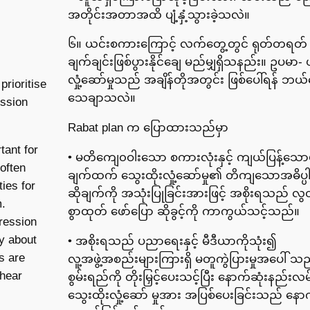
အတိုင်းအတာအထိ ပျံ့နှံ့သွားခဲ့သလဲ။
၆။ ယင်းစကားကြောင့် လက်တွေ့တွင် ရုတ်တရတ်
ချက်ချင်းဖြစ်ပွားနိုင်ချေ မည်မျှရှိသနည်း။ ဥပမာ-
လှုံ့ဆော်မှုသည် အချိန်တိုအတွင်း ဖြစ်ပေါ်ရန် ဘ
rioritise
သေချာသလဲ။
ession
Rabat plan က ပြောထားသည်မှာ
tant for
• မတိကျေ၀ဝါးသော စကားလုံးနှင့် ကျယ်ပြန့်သောဖွင
often
ချက်ထက် သွေးထိုးလှုံ့ဆော်မှု၏ တိကျသောအဓိပ္ပါယ
ies for
ဆိုချက်ကို အသုံးပြုခြင်းအားဖြင့် အစိုးရသည် လ
m.
စွာထုတ် ဖော်ပြော ဆိုခွင့်ကို ကာကွယ်သင့်သည်။
pression
ay about
• အစိုးရသည် ပညာရေးနှင့် မီဒီယာကိုသုံး၍
es are
လူ့အဖွဲ့အစည်းများကြားရှိ မတူကွဲပြားမှုအပေါ် သည်း
 hear
စွမ်းရည်ကို တိုးမြှင့်ပေးသင့်ပြီး နောက်ဆုံးနည်းလ
သွေးထိုးလှုံ့ဆော် မှုအား အပြစ်ပေးခြင်းသည် နောက