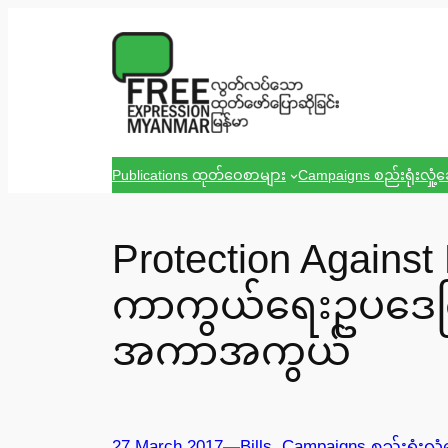
Skip
to
content
Publications ထုတ်ဝေစာများ
Campaigns စည်းရုံးလှုံ့
Protection Agains
ကာကွယ်ရေးဥပဒေကြမ်
အကာအကွယ်
27 March 2017
—
Bills
, 
Campaigns စည်းရုံးလှုံ