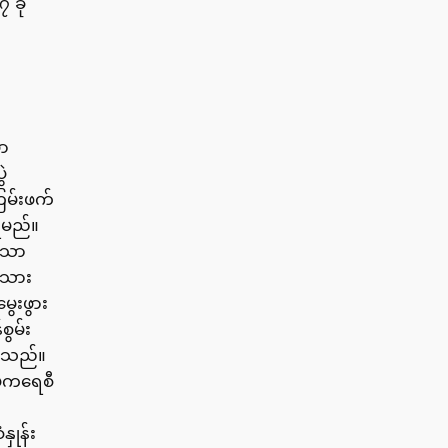
၇ ခု
ှာ
ဲ
ကြမ်းဖက်
်ရမည်။
ာသာ
ုးသား
ွေးဖွား
စွမ်း
င်သည်။
ုကရေစီ
နှုန်း