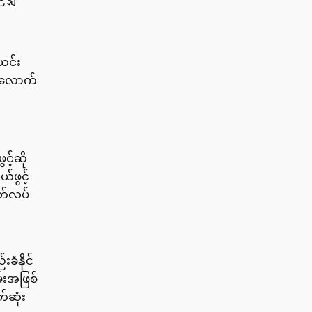
 ယင်း
ယ်လောက်
့်ဆို
်ဖွင့်
ွတ်လပ်
ခံနိုင်
မ်းအဖြစ်
်ဆုံး