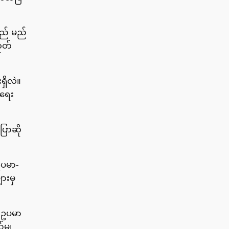
သည် မည်
ုတ်
ရှိလဲ။
ာရေး
ောဆို
ဥပမာ-
ားမှ
 ဥပမာ
မျှ