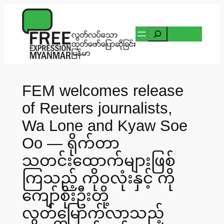
Skip
to
Search
content
FEM welcomes release
of Reuters journalists,
Wa Lone and Kyaw Soe
Oo — ရိုက်တာ
သတင်းထောက်များဖြစ်
ကြသည့် ကိုဝလုံးနှင့် ကို
ကျော်စိုးဦးတို့
လွတ်မြောက်လာသည့်