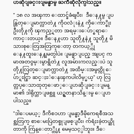
ပာဆိုျခင္းျမန္မာမွ ႀကိဳဆိုလိုက္ပါသည္။
” ၁၈ လ အၾကာ ေထာင္ခ်ခံရျပီး၊ ဒီေန႔မွ ျပ
န္လြတ္ေျမာက္လာတဲ႔ ကိုဝလံုးနဲ႔ ကိုေက်ာ္စိုး
ဦးတို႔ကို ၾကည့္ရတာ အရမ္းေပ်ာ္စရာေ
ကာင္းတယ္။ ဒီေန႔ဟာ သူတို႔နဲ႔ သူတို႔ မိ
သားစုေတြအတြက္ေတာ့ တကယ့္ကို
ေန႔ထူးေန႔ျမတ္ပါပဲ။ ျမန္မာျပည္ အျပင္ က
မာၻတဝွမ္းမွာရွိတဲ႔ လူအမ်ားကလည္းပဲ သူ
တို႔လြတ္ေျမာက္လာတဲ႔ အထိမ္းအမွတ္ကို ေ
ပ်ာ္ရႊင္စြာ ဆင္ႏႊဲေနၾကပါလိမ့္မယ္” ဟု လြ
တ္လပ္ေသာထုတ္ေဖာ္ေျပာဆိုျခင္းျမန္
မာ၏ ဒါရိုက္တာျဖစ္သူ ယဥ္ရတနာသိန္းမွ ေျပာ
ပါသည္။
”ဒါေပမယ့္ ဒီကိစၥဟာ ျမန္မာ့ဒီမိုကေရစီအသ
စ္အတြက္ စာေမးပြဲတစ္ခုျဖစ္ျပီး၊ က်ရံႈးခဲ့တယ္ဆို
တာကို က်ြန္ေတာ္တို႔ မေမ့သင့္ပါဘူး။ ဒီေ