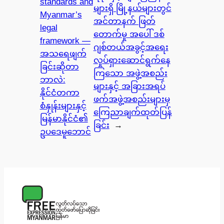
standards and
များရှိ မြို့နယ်များတွင်
Myanmar’s
အင်တာနက် ဖြတ်
legal
တောက်မှု အပေါ် ဒစ်
framework —
ဂျစ်တယ်အခွင့်အရေး
အသရေဖျက်
လှုပ်ရှားဆောင်ရွက်နေ
ခြင်းဆိုတာ
ကြသော အဖွဲ့အစည်း
ဘာလဲ:
များနှင့် အခြားအရပ်
နိုင်ငံတကာ
ဖက်အဖွဲ့အစည်းများမှ
စံနှုန်းများနှင့်
ကြေညာချက်ထုတ်ပြန်
မြန်မာနိုင်ငံ၏
ခြင်း
→
ဥပဒေမူဘောင်