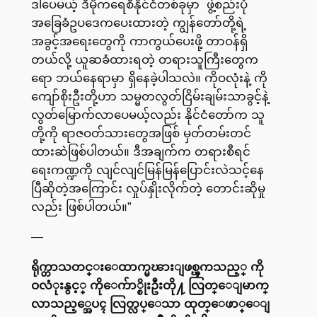
ဒါပေမယ့် ဒီမိုကရေစီနိုင်ငံတစ်ခုမှာ ဖွဲ့စည်းပုံ
အခြေခံဥပဒေကပေးထားတဲ့ ကျွန်တော်တို့ရဲ့
အခွင့်အရေးတွေကို ကာကွယ်ပေးဖို့ တာဝန်ရှိ
တယ်လို့ ယူဆခံထားရတဲ့ တရားသူကြီးတွေက
ရော ဘယ်နေရာမှာ ရှိနေခဲ့ပါသလဲ။ ကိုဝလုံးနဲ့ ကို
ကျော်စိုးဦးတို့ဟာ သမ္မတလွတ်ငြိမ်းချမ်းသာခွင့်နဲ့
လွတ်မြောက်လာပေမယ့်လည်း နိုင်ငံတော်က သူ
တို့ကို ရာဇဝတ်သားတွေအဖြစ် မှတ်တမ်းတင်
ထားဆဲဖြစ်ပါတယ်။ ဒီအချက်က တရားစီရင်
ရေးကဏ္ဍကို လျင်လျင်မြန်မြန်ပြောင်းလဲသင့်နေ
ပြီဆိုတဲ့အကြောင်း လှုပ်နှိုးလိုက်တဲ့ တောင်းဆိုမှု
လည်း ဖြစ်ပါတယ်။”
—
ရိုက္တာသတင္းေထာက္မၽားျဖစ္ၾကသည့္ ကို
ဝလံုးနွင့္ ကိုေက်ာ္စိုးဦးတို႔ လြတ္ေျမာက္
လာသည့္အေပၚ လြတ္လပ္ေသာ ထုတ္ေဖာ္ေျ