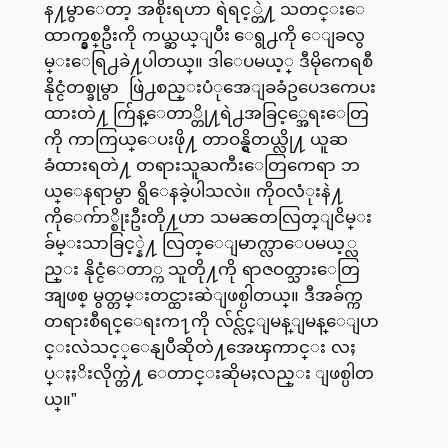
န႔မွာေတာ့ အစိုးရဟာ ရဲရင့္တဲ႔ သတင္းေ
ထာက္နွစ္ဦးကို ကယ္ဆယ္ျပီး ေရွ႕ကို ေျခလွ
မ္းေရြ႕ခဲ႔ပါတယ္။ ဒါေပမယ့္ ဒီမိုကေရစီ
နိုင္ငံတစ္ခုမွာ ဖြဲ႕စည္းပံုအေျခခံဥပေဒကေပး
ထားတဲ႔ က်ြန္ေတာ္တို႔ရဲ႕အခြင့္အေရးေတြ
ကို ကာကြယ္ေပးဖို႔ တာဝန္ရွိတယ္လို႔ ယူဆ
ခံထားရတဲ႔ တရားသူႀကီးေတြကေရာ ဘ
ယ္ေနရာမွာ ရွိေနခဲ့ပါသလဲ။ ကိုဝလံုးနဲ႔
ကိုေက်ာ္စိုးဦးတို႔ဟာ သမၼတလြတ္ျငိမ္း
ခ်မ္းသာခြင့္နဲ႔ လြတ္ေျမာက္လာေပမယ့္လ
ည္း နိုင္ငံေတာ္က သူတို႔ကို ရာဇဝတ္သားေတြ
အျဖစ္ မွတ္တမ္းတင္ထားဆဲျဖစ္ပါတယ္။ ဒီအခ်က္က
တရားစီရင္ေရးက႑ကို လ်င္လ်င္ျမန္ျမန္ေျပာ
င္းလဲသင့္ေနျပီဆိုတဲ႔အေၾကာင္း လႈ
ပ္ႏႈိးလိုက္တဲ႔ ေတာင္းဆိုမႈလည္း ျဖစ္ပါတ
ယ္။”