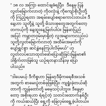
” ၁၈ လ အကြာ ထောင်ချခံရပြီး၊ ဒီနေ့မှ ပြန်
လွတ်မြောက်လာတဲ့ ကိုဝလုံးနဲ့ ကိုကျော်စိုးဦးတို့
ကို ကြည့်ရတာ အရမ်းပျော်စရာကောင်းတယ်။ ဒီ
နေ့ဟာ သူတို့နဲ့ သူတို့ မိသားစုတွေအတွက်တော့
တကယ့်ကို နေ့ထူးနေ့မြတ်ပါပဲ။ မြန်မာပြည်
အပြင် ကမ္ဘာတဝှမ်းမှာရှိတဲ့ လူအများကလည်းပဲ
သူတို့လွတ်မြောက်လာတဲ့ အထိမ်းအမှတ်ကို
ပျော်ရွှင်စွာ ဆင်နွှဲနေကြပါလိမ့်မယ်” ဟု
လွတ်လပ်သောထုတ်ဖော်ပြောဆိုခြင်းမြန်မာ၏
ဒါရိုက်တာဖြစ်သူ ယဉ်ရတနာသိန်းမှ ပြော
ပါသည်။
”ဒါပေမယ့် ဒီကိစ္စဟာ မြန်မာ့ဒီမိုကရေစီအသစ်
အတွက် စာမေးပွဲတစ်ခုဖြစ်ပြီး၊ ကျရှုံးခဲ့တယ်ဆို
တာကို ကျွန်တော်တို့ မမေ့သင့်ပါဘူး။ ဒီနေ့မှာ
တော့ အစိုးရဟာ ရဲရင့်တဲ့ သတင်းထောက်နှစ်ဦး
ကို ကယ်ဆယ်ပြီး ရှေ့ကို ခြေလှမ်းရွေ့ခဲ့ပါတယ်။