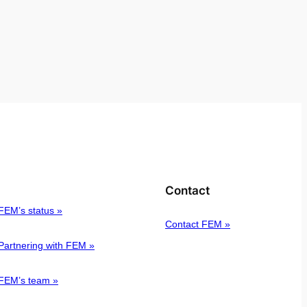
Contact
FEM’s status »
Contact FEM »
Partnering with FEM »
FEM’s team »