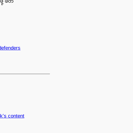
ု့ ဖိတ်
 defenders
k’s content