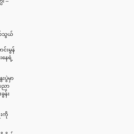
ပါ –
က်သွယ်
င်းမွန်
းနေရဲ့
းပွဲမှာ
းပညာ
ခွန်း
းကို