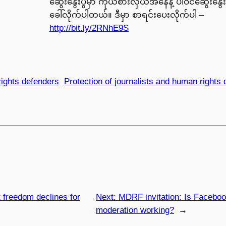
ဆွေးနွေးပွဲမှာ ကိုယ်စားလှယ်အနေနဲ့ ပါဝင်ဆွေးနွေးဖိ
ခေါ်လိုက်ပါတယ်။ ဒီမှာ စာရင်းပေးလိုက်ပါ –
http://bit.ly/2RNhE9S
ights defenders
Protection of journalists and human rights
 freedom declines for
Next:
MDRF invitation: Is Faceboo
moderation working?
→