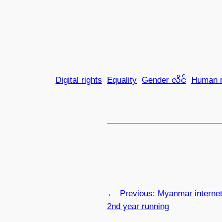
Digital rights
Equality
Gender လိင်
Human r
←
Previous:
Myanmar internet
2nd year running