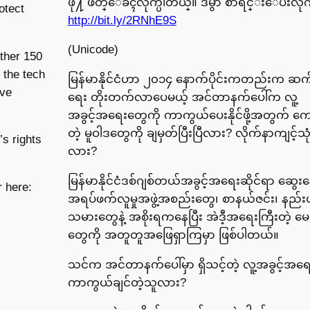
ဖို႔ ဖိတ္ေခၚလိုက္ပါတယ္။ ဒီမွာ စာရင္းေပးလိုက္
otect
http://bit.ly/2RNhE9S
(Unicode)
ther 150
 the tech
မြန်မာနိုင်ငံဟာ ၂၀၁၄ နောက်ပိုင်းကတည်းက ဆ
ive
ရေး တိုးတက်လာပေမယ့် အင်တာနက်ပေါ်က လူ့
အခွင့်အရေးတွေကို ကာကွယ်ပေးနိုင်ဖို့အတွက် ကော
တဲ့ မူဝါဒတွေကို ချမှတ်ပြီးပြီလား? လိုက်နာကျင့်သုံ
s rights
လား?
မြန်မာနိုင်ငံဒစ်ဂျစ်တယ်အခွင့်အရေးဆိုင်ရာ ဆွေးနွေ
r here:
အရပ်ဖက်လူမှုအဖွဲ့အစည်းတွေ၊ စာနယ်ဇင်း၊ နည်
သမားတွေနဲ့ အစိုးရကနေပြီး အဲဒီ့အရေးကြီးတဲ့ မေး
တွေကို အတူတူအဖြေရှာကြမှာ ဖြစ်ပါတယ်။
သင်က အင်တာနက်ပေါ်မှာ ရှိသင့်တဲ့ လူ့အခွင့်အရေ
ကာကွယ်ချင်တဲ့သူလား?