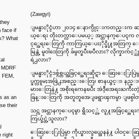
(Zawgyi)
 they
ျမန္မာႏိုင္ငံဟာ ၂၀၁၄ ေနာက္ပိုင္းကတည္းက ဆ
face if
ယ္ေရး တိုးတက္လာေပမယ့္ အင္တာနက္ေပၚက 
ts? What
င့္အေရးေတြကို ကာကြယ္ေပးႏိုင္ဖို႔အတြက္ 
မြန္တဲ့ မူဝါဒေတြကို ခ်မွတ္ၿပီးၿပီလား? လိုက္နာက်င့္
tal
ရဲ႕လား?
he MDRF
ျမန္မာႏိုင္ငံဒစ္ဂ်စ္တယ္အခြင့္အေရးဆိုင္ရာ ေဆြးေႏြးပြ
y FEM,
ပ္ဖက္လူမႈအဖြဲ႕အစည္းေတြ၊ စာနယ္ဇင္း၊ နည
မားေတြနဲ႔ အစိုးရကေနၿပီး အဲဒီ့အေရးႀကီးတဲ
us as an
ခြန္းေတြကို အတူတူအေျဖရွာၾကမွာ ျဖစ္ပါ
se their
သင္က အင္တာနက္ေပၚမွာ ရွိသင့္တဲ့ လူ႔အခြင့္အေရး
ကြယ္ခ်င္တဲ့သူလား?
l
ေဆြးေႏြးပြဲမွာ ကိုယ္စားလွယ္အေနနဲ႔ ပါဝင္ေ
 right