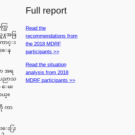
Full report
က္သြ
Read the
လူ႔အခြ
recommendations from
ေကာင္း
the 2018 MDRF
သုံးေန
participants >>
Read the situation
ဲမွာ အရ
analysis from 2018
္းပညာသ
MDRF participants >>
့ ေမး
တယ္။
ကို ကာ
ဆြးေႏြး