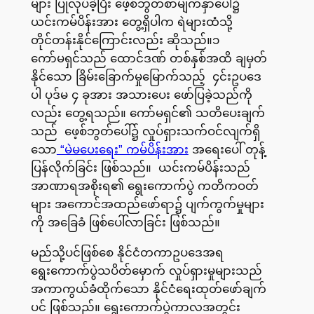
များ ပြုလုပ်ခဲ့ပြီး ဖေ့စ်ဘွတ်စာမျက်နှာပေါ်၌
ယင်းကမ်ပိန်းအား တွေ့ရှိပါက ရဲများထံသို့
တိုင်တန်းနိုင်ကြောင်းလည်း ဆိုသည်။၁
ကော်မရှင်သည် ထောင်ဒဏ် တစ်နှစ်အထိ ချမှတ်
နိုင်သော ခြိမ်းခြောက်မှုမြောက်သည့် ၄င်းဥပဒေ
ပါ ပုဒ်မ ၄ ခုအား အသားပေး ဖော်ပြခဲ့သည်ကို
လည်း တွေ့ရသည်။ ကော်မရှင်၏ သတိပေးချက်
သည် ဖေ့စ်ဘွတ်ပေါ်၌ လှုပ်ရှားသက်ဝင်လျက်ရှိ
သော
“မဲမပေးရေး” ကမ်ပိန်းအား
အရေးပေါ် တုန့်
ပြန်လိုက်ခြင်း ဖြစ်သည်။ ယင်းကမ်ပိန်းသည်
အာဏာရအစိုးရ၏ ရွေးကောက်ပွဲ ကတိကဝတ်
များ အကောင်အထည်ဖော်ရာ၌ ပျက်ကွက်မှုများ
ကို အခြေခံ ဖြစ်ပေါ်လာခြင်း ဖြစ်သည်။
မည်သို့ပင်ဖြစ်စေ နိုင်ငံတကာဥပဒေအရ
ရွေးကောက်ပွဲသပိတ်မှောက် လှုပ်ရှားမှုများသည်
အကာကွယ်ခံထိုက်သော နိုင်ငံရေးထုတ်ဖော်ချက်
ပင် ဖြစ်သည်။ ရွေးကောက်ပွဲကာလအတွင်း