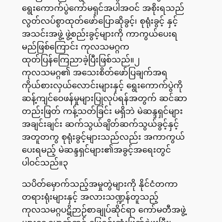
ရွေးကောက်ပွဲကော်မရှင်အပါအဝင် အစိုးရသည်
လွတ်လပ်စွာထုတ်ဖော်ပြောဆိုခွင့်၊ စုရုံးခွင့် နှင့်
အသင်းအဖွဲ့ ဖွဲ့စည်းခွင့်များကို ကာကွယ်ပေးရ
မည်ဖြစ်ကြောင်း ကုလသမဂ္ဂက
ထုတ်ပြန်ကြေညာခဲ့ပြီးဖြစ်သည်။၂
ကုလသမဂ္ဂ၏ အသေးစိတ်ဖော်ပြချက်အရ
ကိုယ်စားလှယ်လောင်းများနှင့် ရွေးကောက်ပွဲကို
ဆန့်ကျင်ဝေဖန်မှုများပြုလုပ်ရန်အတွက် ဆင်ဆာ
တည်းဖြတ် ကန့်သတ်ခြင်း မရှိဘဲ မဲဆန္ဒရှင်များ
အချင်းချင်း ဆက်သွယ်ချိတ်ဆက်သွယ်ခွင့်နှင့်
အတူတကွ စုရုံးခွင့်များသည်လည်း အကာကွယ်
ပေးရမည့် မဲဆန္ဒရှင်များ၏အခွင့်အရေးတွင်
ပါဝင်သည်။၃
သပိတ်မှောက်သည့်အမှုတွဲများကို နိုင်ငံတကာ
တရားရုံးများနှင့် အလားသဏ္ဍန်တူသည့်
ကုလသမဂ္ဂပဋိဉာဉ်စာချုပ်ဆိုင်ရာ ကော်မတီအဖွဲ့