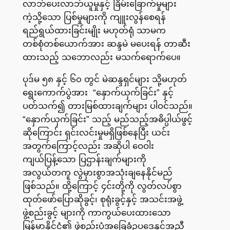
လာဘ်ပေးလာဘ်ယူမှုနှင့် ခြိမ်းခြောက်မှုများ
ကဲ့သို့သော ပြစ်မှုများကို ကျူးလွန်စေရန်
ရည်ရွယ်ထားခြင်းမျိုး မဟုတ်ရုံ သာမက
တစ်စုံတစ်ယောက်အား ဆန္ဒမဲ မပေးရန် တာဆီး
ထားသည့် သဘောလည်း မသက်ရောက်ပေ။
ပုဒ်မ ၅၈ နှင့် ၆၀ တွင် မဲဆန္ဒရှင်များ သို့မဟုတ်
ရွေးကောက်ပွဲအား “နှောက်ယှက်ခြင်း” နှင့်
ပတ်သက်၍ တားမြစ်ထားချက်များ ပါဝင်သည်။
“နှောက်ယှက်ခြင်း” သည့် မည်သည့်အဓိပ္ပါယ်ဖွင့်
ဆိုကြောင်း ရှင်းလင်းမှုမရှိဖြစ်နေပြီး ယင်း
အတွက်ကြောင့်လည်း အဆိုပါ ဝေဝါး
ကျယ်ပြန့်သော ပြဌာန်းချက်များကို
အလွယ်တကူ လွဲမှားစွာအသုံးချနေနိုင်မည်
ဖြစ်သည်။ ထို့ကြောင့် ၄င်းတို့ကို လွတ်လပ်စွာ
ထုတ်ဖော်ပြောဆိုခွင့်၊ စုရုံးခွင့်နှင့် အသင်းအဖွဲ့
ဖွဲ့စည်းခွင့် များကို ကာကွယ်ပေးထားသော
မြန်မာနိုင်ငံ၏ ဖွဲ့စည်းပုံအခြေခံဥပဒေနှင့်အညီ