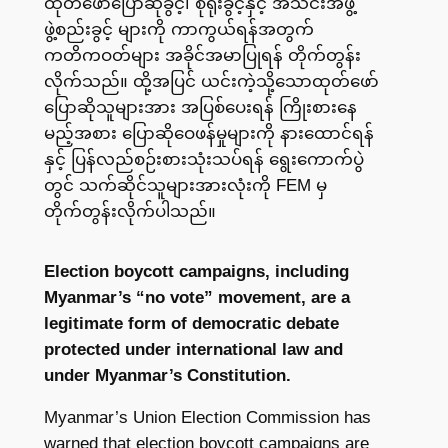
ထုတ်ဖော်ပြောဆိုခွင့်၊ စုရုံးခွင့်နှင့် အသင်းအဖွဲ့
ဖွဲ့စည်းခွင့် များကို ကာကွယ်ရန်အတွက်
ကတိကဝတ်များ အခိုင်အမာပြုရန် တိုက်တွန်း
လိုက်သည်။ ထို့အပြင် ယင်းကဲ့သို့သောထုတ်ဖော်
ပြောဆိုသူများအား အပြစ်ပေးရန် ကြိုးစားနေ
မည့်အစား ပြောဆိုဝေဖန်မှုများကို နားထောင်ရန်
နှင့် ပြန်လည်စဉ်းစားသုံးသပ်ရန် ရွေးကောက်ပွဲ
တွင် သက်ဆိုင်သူများအားလုံးကို FEM မှ
တိုက်တွန်းလိုက်ပါသည်။
Election boycott campaigns, including
Myanmar’s “no vote” movement, are a
legitimate form of democratic debate
protected under international law and
under Myanmar’s Constitution.
Myanmar’s Union Election Commission has
warned that election boycott campaigns are