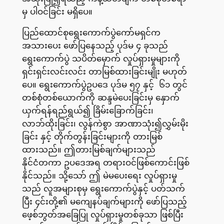
မှ ပါဝင်ခြင်း မရှိပေ။
ပြည်ထောင်စုရွေးကောက်ပွဲကော်မရှင်က
အသားပေး ဖော်ပြနေသည့် ပုဒ်မ ၄ ခုသည်
ရွေးကောက်ပွဲ သပိတ်မှောက် လှုပ်ရှားမှုများကို
ရှင်းရှင်းလင်းလင်း တာမြစ်ထားခြင်းမျိုး မဟုတ်
ပေ။ ရွေးကောက်ပွဲဥပဒေ ပုဒ်မ ၅၇ နှင့် ၆၁ တွင်
တစ်စုံတစ်ယောက်ကို ဆန္ဒမဲပေးခြင်းမှ နှောက်
ယှက်ရန်ရည်ရွယ်၍ ခြိမ်းခြောက်ခြင်း၊
လာဘ်ထိုးခြင်း၊ လွန်ကဲစွာ အာဏာသုံး၍လွှမ်းမိုး
ခြင်း နှင့် တိုက်တွန်းခြင်းများကို တားမြစ်
ထားသည်။ ဤတားမြစ်ချက်များသည်
နိုင်ငံတကာ ဥပဒေအရ တရားဝင်ဖြစ်ကောင်းဖြစ်
နိုင်သည်။ သို့သော် ဤ မဲမပေးရေး လှုပ်ရှားမှု
သည် လူအများစုမှ ရွေးကောက်ပွဲနှင့် ပတ်သက်
ပြီး ၄င်းတို့၏ မကျေနပ်ချက်များကို ဖော်ပြသည့်
ဖေ့စ်ဘွတ်အခြေပြု လှုပ်ရှားမှုတစ်ခုသာ ဖြစ်ပြီး