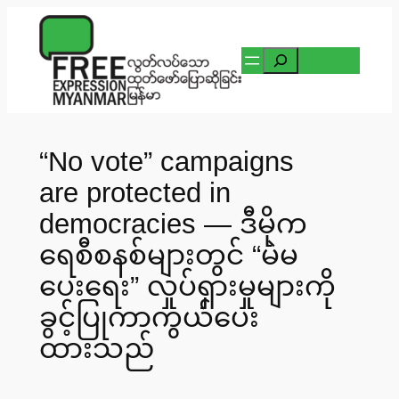
Skip
to
Search
content
“No vote” campaigns
are protected in
democracies — ဒီမိုက
ရေစီစနစ်များတွင် “မဲမ
ပေးရေး” လှုပ်ရှားမှုများကို
ခွင့်ပြုကာကွယ်ပေး
ထားသည်