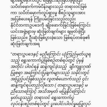
များရှေ့မှောက်တွင် ဖြေရှင်းဆုံးဖြတ်ခဲ့ဖူးပြီး၊
သပိတ်မှောက်ကမ်ပိန်းများသည် တရားဝင်ဖြစ်
ကာ သပိတ်မှောက်လှုပ်ရှားမှု စီစဉ်သူများအား
အပြစ်ပေးရန် ကြိုးပမ်းခြင်းသည်လည်း
နိုင်ငံတကာဥပဒေကို ချိုးဖောက်ခြင်းဖြစ်ကြောင်း
ယင်းအဖွဲ့များမှ ဆုံးဖြတ်ချက်များ ချမှတ်ခဲ့ပြီး
ဖြစ်သည်။ ဦးဆုံးဖြစ်ပွားခဲ့သော ဖြစ်ရပ်တစ်ခု၏
ဆုံးဖြတ်ချက်အရ
“တရားဥပဒေနှင့် မညီကြောင်း ယုံကြည်မှတ်ယူရ
သည့် ရွေးကောက်ပွဲဖြစ်စဉ်တစ်ရပ်တွင် ပုံမှန်
အတိုင်း ပါဝင်ရန် ဆန့်ကျင်ခဲ့သည့် ချီးကျူးဂုဏ်
ပြုစရာ အကြောင်းပြချက်များသည် သမိုင်းတွင်
အပြည့်ပင်ဖြစ်သည်။ လူတစ်ယောက်သည် ၄င်း
ဆန့်ကျင်ရပ်တည်လိုသော ( တရားဥပဒေနှင့် မ
ညီသောကြောင့် အသိအမှတ် မပြုနိုင်ကြောင်း
မှတ်ယူသည့်) တရားဝင် ရွေးကောက်ပွဲ
လုပ်ငန်းစဉ်တစ်ရပ်တွင် ပူးပေါင်းပါဝင်မှုမပြုလုပ်