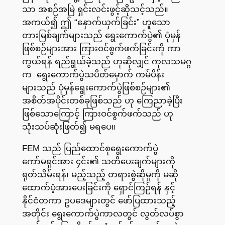
သာ အစဉ်အမြဲ ရှင်းလင်းဖွင့်ဆိုသင့်သည်။
အကယ်၍ ဤ “နှောက်ယှက်ခြင်း” ဟူသော
တားမြစ်ချက်များသည် ရွေးကောက်ပွဲ၏ ပုံမှန်
ဖြစ်စဉ်များအား ကြားဝင်စွက်ဖက်ခြင်းကို ကာ
ကွယ်ရန် ရည်ရွယ်ခဲ့သည် ဟုဆိုလျှင် ကုလသမဂ္ဂ
က ရွေးကောက်ပွဲသပိတ်မှောက် ကမ်ပိန်း
များသည် ပုံမှန်ရွေးကောက်ပွဲဖြစ်စဉ်များ၏
အစိတ်အပိုင်းတစ်ခုဖြစ်သည် ဟု ကြေညာခဲ့ပြီး
ဖြစ်သောကြောင့် ကြားဝင်စွက်ဖက်သည် ဟု
သုံးသပ်ဆုံးဖြတ်၍ မရပေ။
FEM သည် ပြည်ထောင်စုရွေးကောက်ပွဲ
ကော်မရှင်အား ၄င်း၏ သတိပေးချက်များကို
ရုတ်သိမ်းရန်၊ မည့်သည့် တရားစွဲဆိုမှုကို မဆို
ထောက်ပံ့အားပေးခြင်းကို ရှောင်ကြဉ်ရန် နှင့်
နိုင်ငံတကာ ဥပဒေများတွင် ဖော်ပြထားသည့်
အတိုင်း ရွေးကောက်ပွဲကာလတွင် လွတ်လပ်စွာ