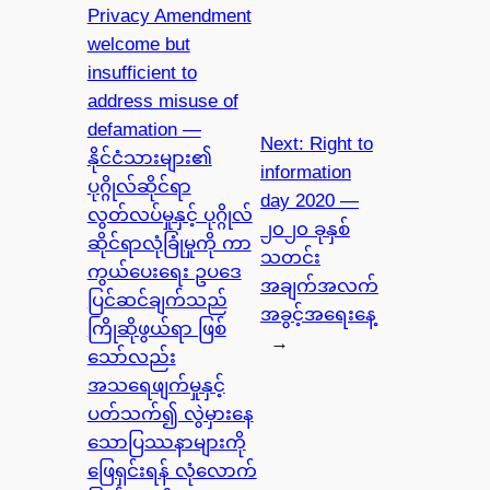
Privacy Amendment
welcome but
insufficient to
address misuse of
defamation —
Next:
Right to
နိုင်ငံသားများ၏
information
ပုဂ္ဂိုလ်ဆိုင်ရာ
day 2020 —
လွတ်လပ်မှုနှင့် ပုဂ္ဂိုလ်
၂၀၂၀ ခုနှစ်
ဆိုင်ရာလုံခြုံမှုကို ကာ
သတင်း
ကွယ်ပေးရေး ဥပဒေ
အချက်အလက်
ပြင်ဆင်ချက်သည်
အခွင့်အရေးနေ့
ကြိုဆိုဖွယ်ရာ ဖြစ်
→
သော်လည်း
အသရေဖျက်မှုနှင့်
ပတ်သက်၍ လွဲမှားနေ
သောပြဿနာများကို
ဖြေရှင်းရန် လုံလောက်