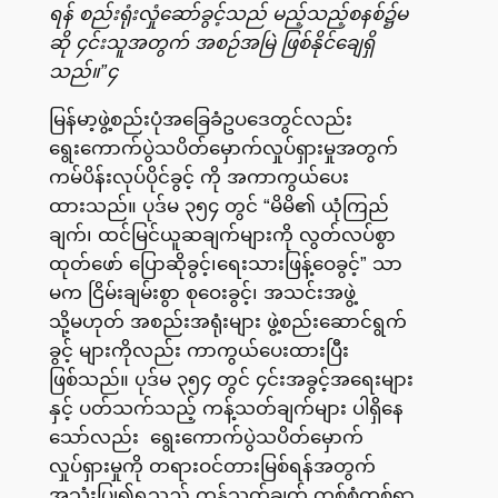
ရန် စည်းရုံးလှုံဆော်ခွင့်သည် မည့်သည့်စနစ်၌မ
ဆို ၄င်းသူအတွက် အစဉ်အမြဲ ဖြစ်နိုင်ချေရှိ
သည်။”၄
မြန်မာ့ဖွဲ့စည်းပုံအခြေခံဥပဒေတွင်လည်း
ရွေးကောက်ပွဲသပိတ်မှောက်လှုပ်ရှားမှုအတွက်
ကမ်ပိန်းလုပ်ပိုင်ခွင့် ကို အကာကွယ်ပေး
ထားသည်။ ပုဒ်မ ၃၅၄ တွင် “မိမိ၏ ယုံကြည်
ချက်၊ ထင်မြင်ယူဆချက်များကို လွတ်လပ်စွာ
ထုတ်ဖော် ပြောဆိုခွင့်၊ရေးသားဖြန့်ဝေခွင့်” သာ
မက ငြိမ်းချမ်းစွာ စုဝေးခွင့်၊ အသင်းအဖွဲ့
သို့မဟုတ် အစည်းအရုံးများ ဖွဲ့စည်းဆောင်ရွက်
ခွင့် များကိုလည်း ကာကွယ်ပေးထားပြီး
ဖြစ်သည်။ ပုဒ်မ ၃၅၄ တွင် ၄င်းအခွင့်အရေးများ
နှင့် ပတ်သက်သည့် ကန့်သတ်ချက်များ ပါရှိနေ
သော်လည်း ရွေးကောက်ပွဲသပိတ်မှောက်
လှုပ်ရှားမှုကို တရားဝင်တားမြစ်ရန်အတွက်
အသုံးပြု၍ရသည့် ကန့်သတ်ချက် တစ်စုံတစ်ရာ