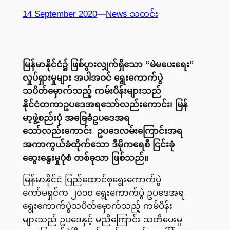
14 September 2020
—
News သတင်း
မြန်မာနိုင်ငံ၌ ဖြစ်ပွားလျှက်ရှိသော “မဲမပေးရေး”
လှုပ်ရှားမှုများ အပါအဝင် ရွေးကောက်ပွဲ
သပိတ်မှောက်သည့် ကမ်းပိန်းများသည်
နိုင်ငံတကာဥပဒေအရသော်လည်းကောင်း၊ မြန်
မာ့ဖွဲ့စည်းပုံ အခြေခံဥပဒေအရ
သော်လည်းကောင်း ဥပဒေလမ်းကြောင်းအရ
အကာကွယ်ခံထိုက်သော ဒီမိုကရေစီ ငြင်းခုံ
ဆွေးနွေးမှုပုံစံ တစ်ခုသာ ဖြစ်သည်။
မြန်မာနိုင်ငံ ပြည်ထောင်စုရွေးကောက်ပွဲ
ကော်မရှင်က ၂၀၁၀ ရွေးကောက်ပွဲ ဥပဒေအရ
ရွေးကောက်ပွဲသပိတ်မှောက်သည့် ကမ်ပိန်း
များသည် ဥပဒေနှင့် မညီကြောင်း သတိပေးမှု