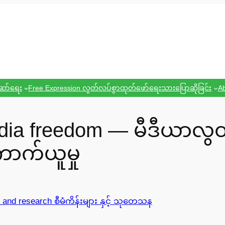
ဆော်ရေး
Free Expression လွတ်လပ်စွာထုတ်ဖော်ရေးသားပြောဆိုခြင်း
Ab
edia freedom — မီဒီယာလွတ
ာက်ယူမှု
 and research စီမံကိန်းများ နှင့် သုတေသန