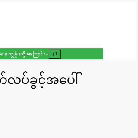
Search
out ကျွန်ုပ်တို့အကြောင်း
်လပ်ခွင့်အပေါ်