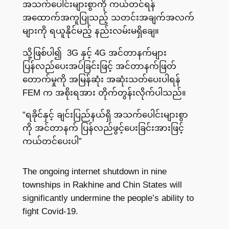
အသက်ပေါင်းများစွာကို ကယ်တင်ရန်
အထောက်အကူပြုသည့် သတင်းအချက်အလက်
များကို ရယူနိုင်မည့် နည်းလမ်းမရှိချေ။
သို့ဖြစ်ပါ၍ 3G နှင့် 4G အင်တာနက်များ
ပြန်လည်ပေးအပ်ခြင်းဖြင့် အင်တာနက်ဖြတ်
တောက်မှုကို အမြန်ဆုံး အဆုံးသတ်ပေးပါရန်
FEM က အစိုးရအား တိုက်တွန်းလိုက်ပါသည်။
“ရခိုင်နှင့် ချင်းပြည်နယ်ရှိ အသက်ပေါင်းများစွာ
ကို အင်တာနက် ပြန်လည်ဖွင့်ပေးခြင်းအားဖြင့်
ကယ်တင်ပေးပါ”
The ongoing internet shutdown in nine
townships in Rakhine and Chin States will
significantly undermine the people’s ability to
fight Covid-19.