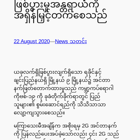
ဖြစ်ပွားမှုအန္တရာယ်ကို
အရှိန်မြှင့်တက်စေသည်
22 August 2020
—
News သတင်း
ယခုလက်ရှိဖြစ်ပွားလျက်ရှိသော ရခိုင်နှင့်
ချင်းပြည်နယ်ရှိ မြို့နယ် ၉ မြို့နယ်၌ အင်တာ
နက်ဖြတ်တောက်ထားမှုသည် ကမ္ဘာ့ကပ်ရောဂါ
ကိုဗစ်-၁၉ ကို ခုခံတိုက်ခိုက်ရာတွင် ပြည်
သူများ၏ စွမ်းဆောင်ရည်ကို သိသိသာသာ
လျော့ကျသွားစေသည်။
မကြာသေးမီအချိန်က အစိုးရမှ 2G အင်တာနက်
ကို ပြန်လည်ပေးအပ်ခဲ့သော်လည်း ၄င်း 2G သည်