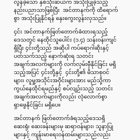
လွန်ခဲ့သော နှစ်သုံးဆယ်က အသုံးပြုခဲ့သည့်
နည်းပညာသာဖြစ်ပြီး အင်တာနက်ကို ထိရောက်
စွာ အသုံးပြုနိုင်ရန် နှေးကွေးလွန်းလှသည်။
၄င်း အင်တာနက်ဖြတ်တောက်ခံထားရသည့်
ဒေသတွင် နေထိုင်သူပေါင်း (၁.၄) သန်းဝန်းကျင်
ရှိပြီး ၄င်းတို့သည် အဆိုပါ ကပ်ရောဂါဆိုးနှင့်
ပတ်သက်သည့် နောက်ဆုံးရ သတင်း
အချက်အလက်များကို လက်လှမ်းမှီနိုင်ခြင်း မရှိ
သည့်အပြင် ၄င်းတို့နှင့် ၄င်းတို့၏ မိသာစုဝင်
များ၊ လူမှု့အသိုင်းအဝိုင်းများအား မည်သို့ကာ
ကွယ်နေထိုင်ရမည်နှင့် စပ်လျဉ်းသည့် သတင်း
အချက်အလက်များကိုလည်း လုံလောက်စွာ
ရှာဖွေနိုင်ခြင်း မရှိပေ။
အင်တာနက် ဖြတ်တောက်ခံရသည့်ဒေသရှိ
ဆေးရုံ၊ ဆေးခန်းများမှ ဆရာဝန်များ၊ သူနာပြု
များနှင့် ကျန်းမာရေးဝန်ထမ်းများသည်လည်း