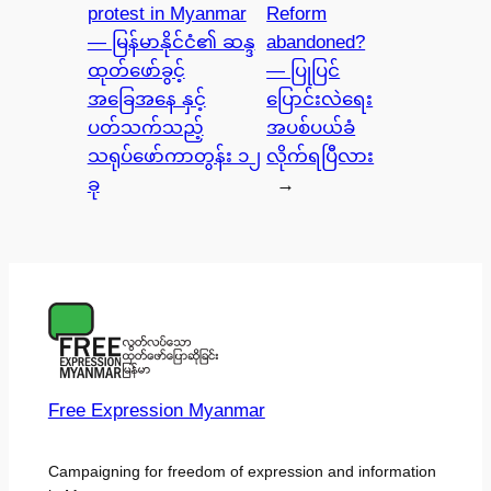
protest in Myanmar
Reform
— မြန်မာနိုင်ငံ၏ ဆန္ဒ
abandoned?
ထုတ်ဖော်ခွင့်
— ပြုပြင်
အခြေအနေ နှင့်
ပြောင်းလဲရေး
ပတ်သက်သည့်
အပစ်ပယ်ခံ
သရုပ်ဖော်ကာတွန်း ၁၂
လိုက်ရပြီလား
ခု
→
Free Expression Myanmar
Campaigning for freedom of expression and information