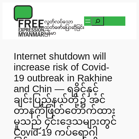
Skip
to
Search
content
Internet shutdown will
increase risk of Covid-
19 outbreak in Rakhine
and Chin — ရခိုင်နှင့်
ချင်းပြည်နယ်တို့၌ အင်
တာနက်ဖြတ်တောက်ထား
မှုသည် ၄င်းဒေသများတွင်
Covid-19 ကပ်ရောဂါ