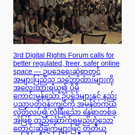
3rd Digital Rights Forum calls for
better regulated, freer, safer online
space — ဥပဒေရေးဆွဲရာတွင်
အများပြည်သူ သဘောထားများကို
အလေးထားရယူ၍ ပိုမို
ကောင်းမွန်သော ဥပဒေများနှင့် နည်း
ပညာပတ်ဝန်းကျင်ကို အမှန်တကယ်
လွတ်လပ်၍ လုံခြုံသော နေရာတစ်ခု
အဖြစ် တည်ဆောက်ရမည်ဟူသော
တောင်းဆိုချက်များဖြင့် တတိယ