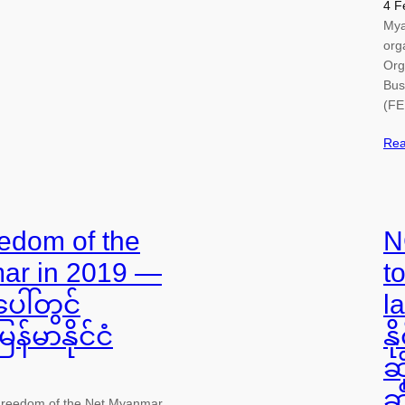
4 F
Mya
org
Org
Bus
(FE
Rea
edom of the
N
ar in 2019 —
t
ါ်တွင်
l
န်မာနိုင်ငံ
နိ
ဆိ
ဆ
 Freedom of the Net Myanmar