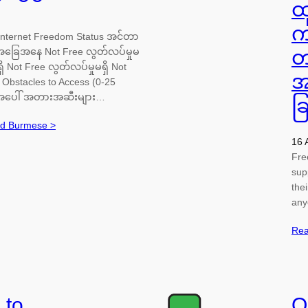
ထ
က
nternet Freedom Status အင်တာ
 အခြေအနေ Not Free လွတ်လပ်မှုမ
တ
ှိ Not Free လွတ်လပ်မှုမရှိ Not
အ
Obstacles to Access (0-25
င်မှုအပေါ် အတားအဆီးများ…
ခြ
nd Burmese >
16 
Fre
sup
the
any
Rea
 to
O