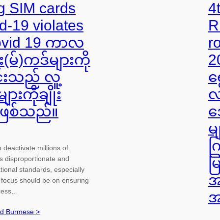
g SIM cards
4
d-19 violates
R
ovid 19 ကာလ
r
(မ်)ကဒ်များကို
2
င်းသည် လူ့
ရ
ားကိုချိုး
လ
 ဖြစ်သည်။
ဒ
မ
က
deactivate millions of
s disproportionate and
မ
tional standards, especially
အ
 focus should be on ensuring
cess…
အ
nd Burmese >