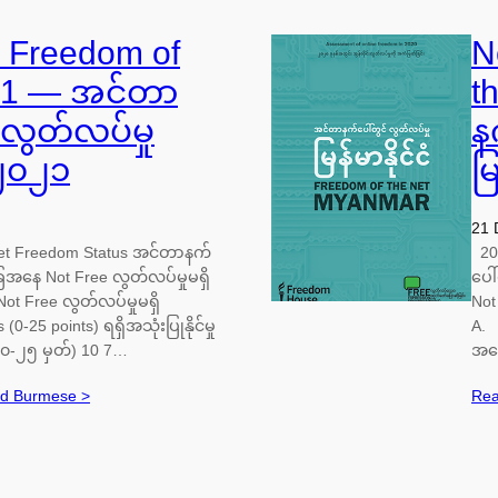
: Freedom of
N
021 — အင်တာ
t
 လွတ်လပ်မှု
န
ံ ၂၀၂၁
မ
21 
et Freedom Status အင်တာနက်
201
ေအနေ Not Free လွတ်လပ်မှုမရှိ
ပေါ
Not Free လွတ်လပ်မှုမရှိ
Not
-25 points) ရရှိအသုံးပြုနိုင်မှု
A. 
၀-၂၅ မှတ်) 10 7…
အပေ
nd Burmese >
Rea