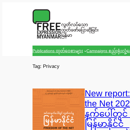
Skip
to
content
Publications ထုတ်ဝေစာများ
Campaigns စည်းရုံးလှုံ့
Tag:
Privacy
New report
the Net 2
နက်ပေါ်တွင်
မြန်မာနိုင်င