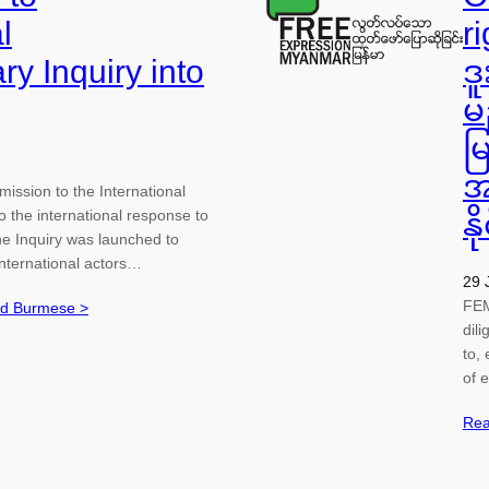
l
r
ry Inquiry into
ဒ
မ
မ
အ
ission to the International
o the international response to
နိ
e Inquiry was launched to
nternational actors…
29 
FEM
nd Burmese >
dil
to, 
of 
Rea