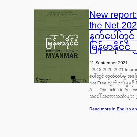
New report
the Net 2
နက်ပေါ်တွင်
မြန်မာနိုင်င
21 September 2021
2019 2020 2021 Intern
ပေါ်တွင် လွတ်လပ်မှု အခြ
Not Free လွတ်လပ်မှုမရှိ 
A. Obstacles to Access (0
အပေါ် အတားအဆီးများ (
Read more in English a