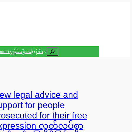
Search
out ကျွန်ုပ်တို့အကြောင်း
ew legal advice and
upport for people
rosecuted for their free
xpression လွတ်လပ်စွာ