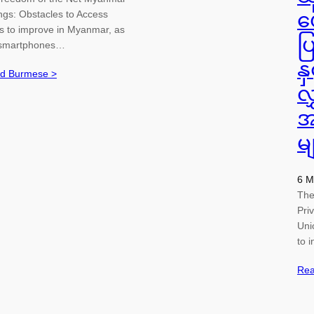
ngs: Obstacles to Access
ပ
es to improve in Myanmar, as
ပ
a smartphones…
န
nd Burmese >
လ
အ
မ
6 M
The
Pri
Uni
to 
Rea