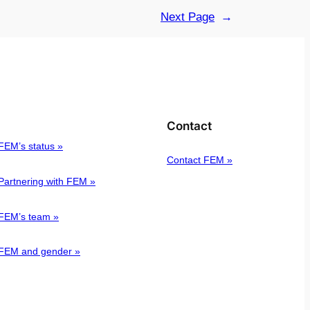
Next Page
→
Contact
FEM’s status »
Contact FEM »
Partnering with FEM »
FEM’s team »
FEM and gender »