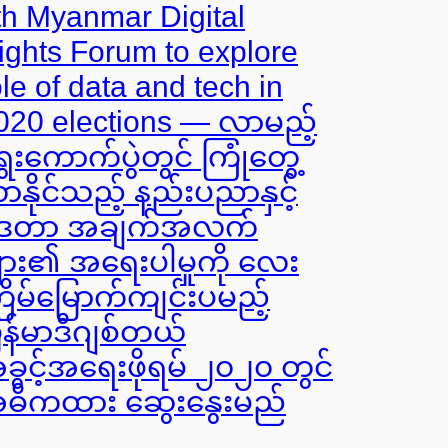
th Myanmar Digital
ights Forum to explore
ole of data and tech in
020 elections — လာမည့်
ွေးကောက်ပွဲတွင် ကြုံတွေ့
ာနိုင်သည့် နည်းပညာနှင့်
ေတာ အချက်အလက်
ျား၏ အရေးပါမှုကို လေး
ြိမ်မြောက်ကျင်းပမည့်
ြန်မာဒီဂျစ်တယ်
ခွင့်အရေးဖိုရမ် ၂၀၂၀ တွင်
ဓိကထား ဆွေးနွေးမည်