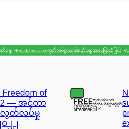
ဆော်ရေး
Free Expression လွတ်လပ်စွာထုတ်ဖော်ရေးသားပြောဆိုခြင်း
Ab
: Freedom of
N
022 — အင်တာ
s
 လွတ်လပ်မှု
p
ံ ၂၀၂၂
e