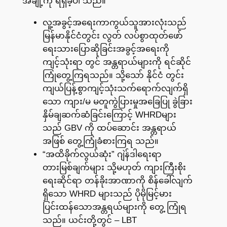
အချို့ကို ရရှိခဲ့ပါ သည်။
လူ့အခွင့်အရေးကာကွယ်သူအားလုံးသည်
မြန်မာနိုင်ငံတွင်း လွတ် လပ်စွာထုတ်ဖော်
ရေးသားပြောဆိုခြင်းအခွင့်အရေးကို
ကျင့်သုံးရာ တွင် အန္တရာယ်များကို ရင်ဆိုင်
ကြုံတွေ့ကြရသည်။ သို့သော် နိုင်ငံ တွင်း
ကျယ်ပြန့်စွာကျင့်သုံးသက်ရောက်လျက်ရှိ
သော ကျား/မ မတူကွဲပြားမှုအခြေပြု ခွဲခြား
နှိမ်ချဆက်ဆံခြင်းကြောင့် WHRDများ
သည် GBV ကို ထပ်ဆောင်း အန္တရာယ်
အဖြစ် တွေ့ကြုံခံစားကြရ သည်။
“အထိခိုက်လွယ်ဆုံး” ဂျဲန်ဒါရေးရာ
တားမြစ်ချက်များ သို့မဟုတ် ကျားကြီးစိုး
ရေးဆိုင်ရာ တန်ခိုးအာဏာကို စိန်ခေါ်လျက်
ရှိသော WHRD များသည် ပိုမိုမြင့်မား
ပြင်းထန်သောအန္တရယ်များကို တွေ့ ကြုံရ
သည်။ ယင်းတို့တွင် – LBT