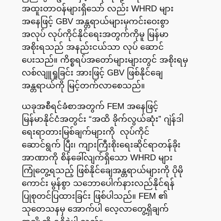
အထူးတာဝန်များရှိသော် လည်း WHRD များ
အနေဖြင့် GBV အန္တရာယ်များမှကင်းဝေးစွာ
အလုပ် လုပ်ကိုင်နိုင်ရေးအတွက်ကိုမူ မြန်မာ
အစိုးရသည် အနည်းငယ်သာ လုပ် ဆောင်
ပေးသည်။ ကိစ္စရပ်အတော်များများတွင် အစိုးရမှ
လစ်လျူရှုခြင်း အားဖြင့် GBV ဖြစ်နိုင်ချေ
အန္တရာယ်ကို မြင့်တက်လာစေသည်။
ယခုအစီရင်ခံစာအတွက် FEM အနေဖြင့်
မြန်မာနိုင်ငံအတွင်း “အထိ ခိုက်လွယ်ဆုံး” ဂျဲန်ဒါ
ရေးရာတားမြစ်ချက်များကို လုပ်ကိုင်
ဆောင်ရွက် ပြီး၊ ကျားကြီးစိုးရေးဆိုင်ရာတန်ခိုး
အာဏာကို စိန်ခေါ်လျက်ရှိသော WHRD များ
ကြုံတွေ့ရသည့် ဖြစ်နိုင်ချေအန္တရာယ်များကို ပိုမို
ကောင်း မွန်စွာ သဘောပေါက်နားလည်နိုင်ရန်
ပြုစုတင်ပြထားခြင်း ဖြစ်ပါသည်။ FEM ၏
သုတေသနမှ အောက်ပါ လေ့လာတွေ့ရှိချက်