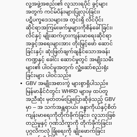
လူ့အဖွဲ့အစည်း၏ လူသားရပိုင် ခွင့်များ
အတွက် ကင်မ်ပိန်းများပြုလုပ်ခြင်း၊
ပဋိပက္ခဒေသများအ တွင်းရှိ လိင်ပိုင်း
ဆိုင်ရာအကြမ်းဖက်မှုများကိုစိန်ခေါ်ခြင်း၊
လိင်နှင့် မျိုးဆက်ပွားကျန်းမာရေးဆိုင်ရာ
အခွင့်အရေးများအား တိုးမြှင့်ဖော် ဆောင်
ခြင်းနှင့်၊ ဆုံးဖြတ်ချက်ချနိုင်သောအခန်း
ကဏ္ဍနှင့် ခေါင်း ဆောင်မှုတွင် အမျိုးသမီး
များ၏ ပါဝင်မှုအတွက် လှူံ့ဆော်စည်းရုံး
ခြင်းများ ပါဝင်သည်။
GBV အမျိုးအစားကွဲ များစွာရှိပါသည်။
မြန်မာနိုင်ငံတွင်း WHRD များမှ ထပ်တူ
အညီဆုံး မှတ်တမ်းပြုပြောဆိုခဲ့သည့် GBV
မှာ – အ သက်အန္တရာယ်၊ ခန္ဓာကိုယ်နှင့်စိတ်
ကျန်းမာရေးကိုတိုက်ခိုက်ခြင်း၊ လူသားဖြစ်
တည်မှုနှင့် ဂုဏ်သိက္ခာကို တိုက်ခိုက်ခြင်း၊
ပုဂ္ဂလိကလုံ ခြုံရေးကို ချိုးဖောက်ခြင်း