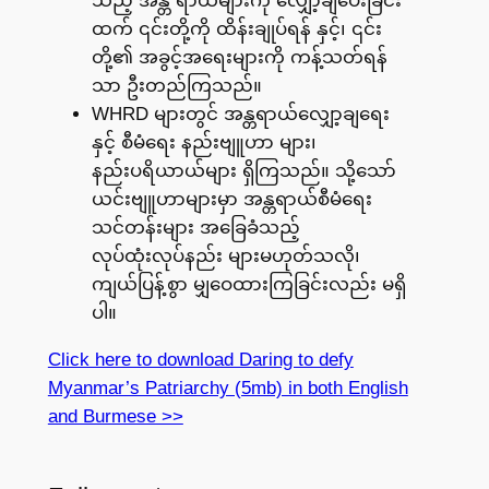
သည့် အန္တ ရာယ်များကို လျှော့ချပေးခြင်း
ထက် ၎င်းတို့ကို ထိန်းချုပ်ရန် နှင့်၊ ၎င်း
တို့၏ အခွင့်အရေးများကို ကန့်သတ်ရန်
သာ ဦးတည်ကြသည်။
WHRD များတွင် အန္တရာယ်လျှော့ချရေး
နှင့် စီမံရေး နည်းဗျူဟာ များ၊
နည်းပရိယာယ်များ ရှိကြသည်။ သို့သော်
ယင်းဗျူဟာများမှာ အန္တရာယ်စီမံရေး
သင်တန်းများ အခြေခံသည့်
လုပ်ထုံးလုပ်နည်း များမဟုတ်သလို၊
ကျယ်ပြန့်စွာ မျှဝေထားကြခြင်းလည်း မရှိ
ပါ။
Click here to download Daring to defy
Myanmar’s Patriarchy (5mb) in both English
and Burmese >>