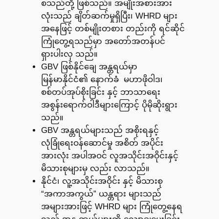
စသည်တို့ ဖြစ်သည်။ အမျိုးအစားအား
လုံးသည် ချိတ်ဆက်မှုရှိပြီး၊ WHRD များ
အနေဖြင့် တစ်မျိုးတစား တည်းကို ရင်ဆိုင်
ကြုံတွေ့ရသည်မှာ အတော်အတန်ပင်
ရှားပါးလှ သည်။
GBV ဖြစ်နိုင်ချေ အန္တရယ်မှာ
မြန်မာနိုင်ငံ၏ နောက်ခံ မဟာဖိုဝါဒ၊
စစ်တပ်အုပ်စိုးခြင်း နှင့် ဘာသာရေး
အစွန်းရောက်ဝါဒီများကြောင့် ပိုမိုဆိုးရွား
သည်။
GBV အန္တရယ်များသည် အစိုးရနှင့်
လုံခြုံရေးဝန်ဆောင်မှု အစိတ် အပိုင်း
အားလုံး အပါအဝင် လူအသိုင်းအဝိုင်းနှင့်
မိသားစုများမှ လည်း လာသည်။
နိုင်ငံ၊ လူ့အသိုင်းအဝိုင်း နှင့် မိသားစု
“အကာအကွယ်” ယန္တရား များသည်
အများအားဖြင့် WHRD များ ကြုံတွေ့နေရ