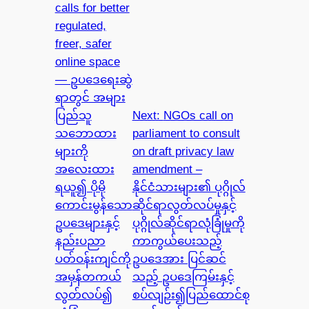
calls for better
regulated,
freer, safer
online space
— ဥပဒေရေးဆွဲ
ရာတွင် အများ
ပြည်သူ
Next:
NGOs call on
သဘောထား
parliament to consult
များကို
on draft privacy law
အလေးထား
amendment –
ရယူ၍ ပိုမို
နိုင်ငံသားများ၏ ပုဂ္ဂိုလ်
ကောင်းမွန်သော
ဆိုင်ရာလွတ်လပ်မှုနှင့်
ဥပဒေများနှင့်
ပုဂ္ဂိုလ်ဆိုင်ရာလုံခြုံမှုကို
နည်းပညာ
ကာကွယ်ပေးသည့်
ပတ်ဝန်းကျင်ကို
ဥပဒေအား ပြင်ဆင်
အမှန်တကယ်
သည့် ဥပဒေကြမ်းနှင့်
လွတ်လပ်၍
စပ်လျဉ်း၍ပြည်ထောင်စု