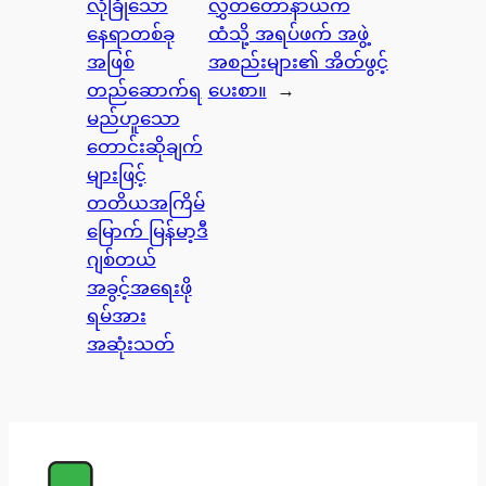
လုံခြုံသော
လွှတ်တော်နာယက
နေရာတစ်ခု
ထံသို့ အရပ်ဖက် အဖွဲ့
အဖြစ်
အစည်းများ၏ အိတ်ဖွင့်
တည်ဆောက်ရ
ပေးစာ။
→
မည်ဟူသော
တောင်းဆိုချက်
များဖြင့်
တတိယအကြိမ်
မြောက် မြန်မာ့ဒီ
ဂျစ်တယ်
အခွင့်အရေးဖို
ရမ်အား
အဆုံးသတ်