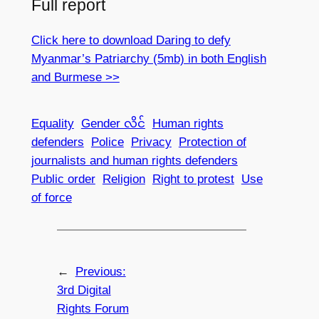
Full report
Click here to download Daring to defy
Myanmar’s Patriarchy (5mb) in both English
and Burmese >>
Equality
Gender လိင်
Human rights
defenders
Police
Privacy
Protection of
journalists and human rights defenders
Public order
Religion
Right to protest
Use
of force
←
Previous:
3rd Digital
Rights Forum