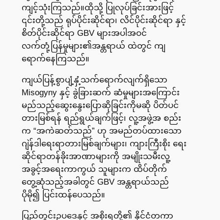
ကျင့်သုံးကြသည်။ထိုသို့ ပြုလုပ်ခြင်းအားဖြင့်
၎င်းတို့သည် ရုပ်ပိုင်းဆိုင်ရာ၊ လိင်ပိုင်းဆိုင်ရာ နှင့်
စိတ်ပိုင်းဆိုင်ရာ GBV များအပါအဝင်
လက်တုံ့ပြန်မှုများ၏အန္တရာယ် ထဲတွင် ကျ
ရောက်နေကြသည်။
ကျယ်ပြန့်စွာပျံ့နှံ့သက်ရောက်လျက်ရှိသော
Misogyny နှင့် ခွဲခြားဆက် ဆံမှုများအကြောင်း
မည်သည့်ဆွေးနွေးပြောဆိုခြင်းကိုမဆို ပိတ်ပင်
တားမြစ်ရန် ရည်ရွယ်ချက်ဖြင့်၊ လူ့အဖွဲ့အ စည်း
က “အကဲဆတ်သည်” ဟု အမည်တပ်ထားသော
ဂျဲန်ဒါရေးရာတားမြစ်ချက်များ၊ ကျားကြီးစိုး ရေး
ဆိုင်ရာတန်ခိုးအာဏာများကို အမျိုးသမီးလူ့
အခွင့်အရေးကာကွယ် သူများက ထိပ်တိုက်
တွေ့ဆုံသည့်အခါတွင် GBV အန္တရာယ်သည်
ပိုမို၍ ပြင်းထန်ပေသည်။
ပြည်တွင်းဥပဒေနှင့် အစိုးရတို့၏ နိုင်ငံတကာ