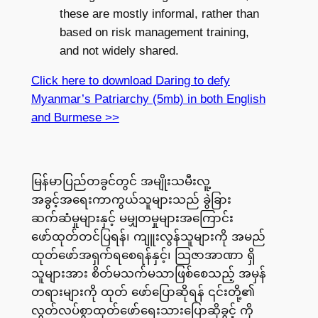
these are mostly informal, rather than
based on risk management training,
and not widely shared.
Click here to download Daring to defy
Myanmar’s Patriarchy (5mb) in both English
and Burmese >>
မြန်မာပြည်တခွင်တွင် အမျိုးသမီးလူ့
အခွင့်အရေးကာကွယ်သူများသည် ခွဲခြား
ဆက်ဆံမှုများနှင့် မမျှတမှုများအကြောင်း
ဖော်ထုတ်တင်ပြရန်၊ ကျူးလွန်သူများကို အမည်
ထုတ်ဖော်အရှက်ရစေရန်နှင့်၊ သြဇာအာဏာ ရှိ
သူများအား စိတ်မသက်မသာဖြစ်စေသည့် အမှန်
တရားများကို ထုတ် ဖော်ပြောဆိုရန် ၎င်းတို့၏
လွတ်လပ်စွာထုတ်ဖော်ရေးသားပြောဆိုခွင့် ကို